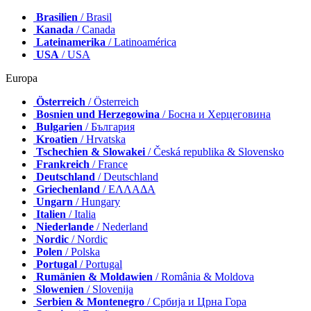
Brasilien
/ Brasil
Kanada
/ Canada
Lateinamerika
/ Latinoamérica
USA
/ USA
Europa
Österreich
/ Österreich
Bosnien und Herzegowina
/ Босна и Херцеговина
Bulgarien
/ България
Kroatien
/ Hrvatska
Tschechien & Slowakei
/ Česká republika & Slovensko
Frankreich
/ France
Deutschland
/ Deutschland
Griechenland
/ ΕΛΛΑΔΑ
Ungarn
/ Hungary
Italien
/ Italia
Niederlande
/ Nederland
Nordic
/ Nordic
Polen
/ Polska
Portugal
/ Portugal
Rumänien & Moldawien
/ România & Moldova
Slowenien
/ Slovenija
Serbien & Montenegro
/ Србија и Црна Гора