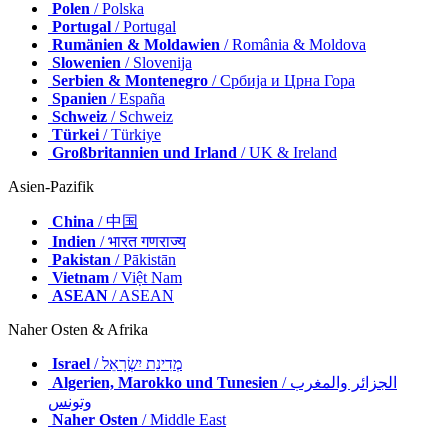
Polen
/ Polska
Portugal
/ Portugal
Rumänien & Moldawien
/ România & Moldova
Slowenien
/ Slovenija
Serbien & Montenegro
/ Србија и Црна Гора
Spanien
/ España
Schweiz
/ Schweiz
Türkei
/ Türkiye
Großbritannien und Irland
/ UK & Ireland
Asien-Pazifik
China
/ 中国
Indien
/ भारत गणराज्य
Pakistan
/ Pākistān
Vietnam
/ Việt Nam
ASEAN
/ ASEAN
Naher Osten & Afrika
Israel
/ מְדִינַת יִשְׂרָאֵל
Algerien, Marokko und Tunesien
/ الجزائر والمغرب
وتونس
Naher Osten
/ Middle East