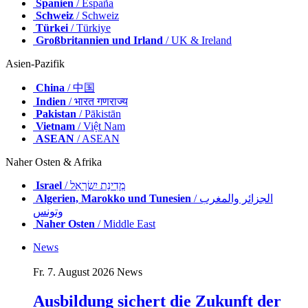
Spanien
/ España
Schweiz
/ Schweiz
Türkei
/ Türkiye
Großbritannien und Irland
/ UK & Ireland
Asien-Pazifik
China
/ 中国
Indien
/ भारत गणराज्य
Pakistan
/ Pākistān
Vietnam
/ Việt Nam
ASEAN
/ ASEAN
Naher Osten & Afrika
Israel
/ מְדִינַת יִשְׂרָאֵל
Algerien, Marokko und Tunesien
/ الجزائر والمغرب
وتونس
Naher Osten
/ Middle East
News
Fr. 7. August 2026
News
Ausbildung sichert die Zukunft der