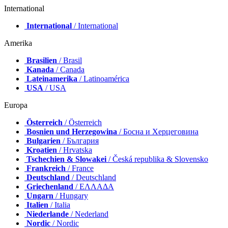
International
International
/ International
Amerika
Brasilien
/ Brasil
Kanada
/ Canada
Lateinamerika
/ Latinoamérica
USA
/ USA
Europa
Österreich
/ Österreich
Bosnien und Herzegowina
/ Босна и Херцеговина
Bulgarien
/ България
Kroatien
/ Hrvatska
Tschechien & Slowakei
/ Česká republika & Slovensko
Frankreich
/ France
Deutschland
/ Deutschland
Griechenland
/ ΕΛΛΑΔΑ
Ungarn
/ Hungary
Italien
/ Italia
Niederlande
/ Nederland
Nordic
/ Nordic