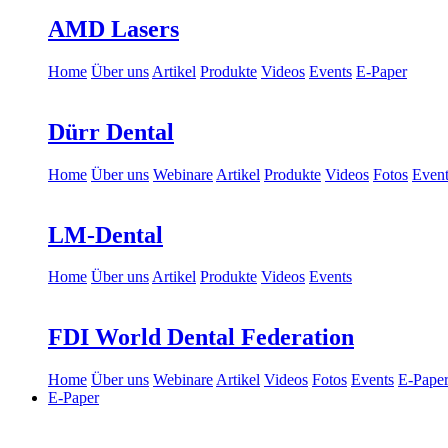
AMD Lasers
Home
Über uns
Artikel
Produkte
Videos
Events
E-Paper
Dürr Dental
Home
Über uns
Webinare
Artikel
Produkte
Videos
Fotos
Event
LM-Dental
Home
Über uns
Artikel
Produkte
Videos
Events
FDI World Dental Federation
Home
Über uns
Webinare
Artikel
Videos
Fotos
Events
E-Pape
E-Paper