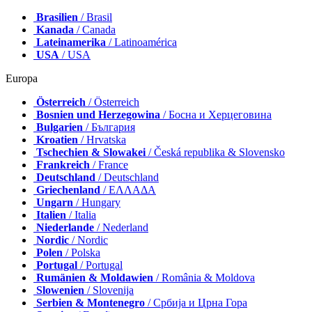
Brasilien
/ Brasil
Kanada
/ Canada
Lateinamerika
/ Latinoamérica
USA
/ USA
Europa
Österreich
/ Österreich
Bosnien und Herzegowina
/ Босна и Херцеговина
Bulgarien
/ България
Kroatien
/ Hrvatska
Tschechien & Slowakei
/ Česká republika & Slovensko
Frankreich
/ France
Deutschland
/ Deutschland
Griechenland
/ ΕΛΛΑΔΑ
Ungarn
/ Hungary
Italien
/ Italia
Niederlande
/ Nederland
Nordic
/ Nordic
Polen
/ Polska
Portugal
/ Portugal
Rumänien & Moldawien
/ România & Moldova
Slowenien
/ Slovenija
Serbien & Montenegro
/ Србија и Црна Гора