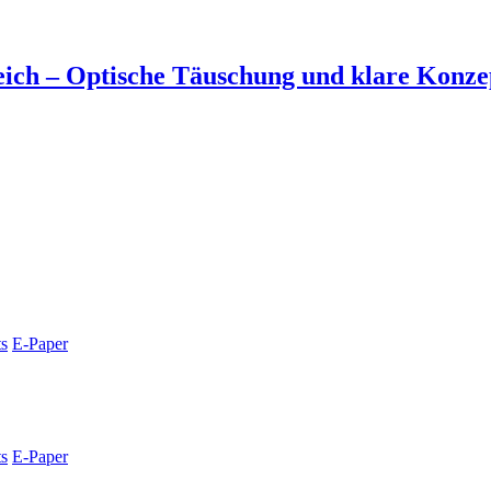
ich – Optische Täuschung und klare Konzep
s
E-Paper
s
E-Paper