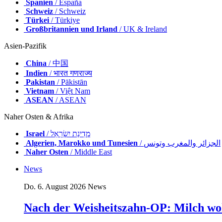
Spanien
/ España
Schweiz
/ Schweiz
Türkei
/ Türkiye
Großbritannien und Irland
/ UK & Ireland
Asien-Pazifik
China
/ 中国
Indien
/ भारत गणराज्य
Pakistan
/ Pākistān
Vietnam
/ Việt Nam
ASEAN
/ ASEAN
Naher Osten & Afrika
Israel
/ מְדִינַת יִשְׂרָאֵל
Algerien, Marokko und Tunesien
/ الجزائر والمغرب وتونس
Naher Osten
/ Middle East
News
Do. 6. August 2026
News
Nach der Weisheitszahn-OP: Milch wo