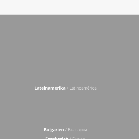
Lateinamerika
/ Latinoamérica
Bulgarien
/ България
Frankreich
/ France