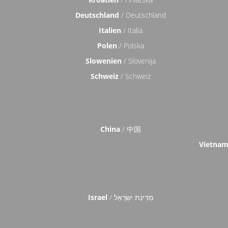
Deutschland
/ Deutschland
Italien
/ Italia
Polen
/ Polska
Slowenien
/ Slovenija
Schweiz
/ Schweiz
China
/ 中国
Vietna
Israel
/ מְדִינַת יִשְׂרָאֵל