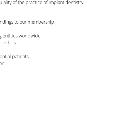
uality of the practice of implant dentistry.
 findings to our membership
g entities worldwide
l ethics
ntial patients.
on.