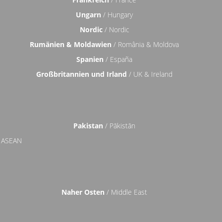
Ungarn
/ Hungary
Nordic
/ Nordic
Rumänien & Moldawien
/ România & Moldova
Spanien
/ España
Großbritannien und Irland
/ UK & Ireland
Pakistan
/ Pākistān
 ASEAN
Naher Osten
/ Middle East