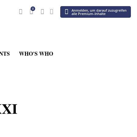
0
Anmelden, um darauf zuzugreifen
alle Premium-Inhalte
NTS
WHO'S WHO
XXI