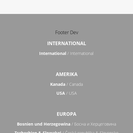
Footer Dev
INTERNATIONAL
International
/ International
AMERIKA
Kanada
/ Canada
USA
/ USA
EUROPA
Bosnien und Herzegowina
/ Босна и Херцеговина
Tschechien & Slowakei
/ Česká republika & Slovensko