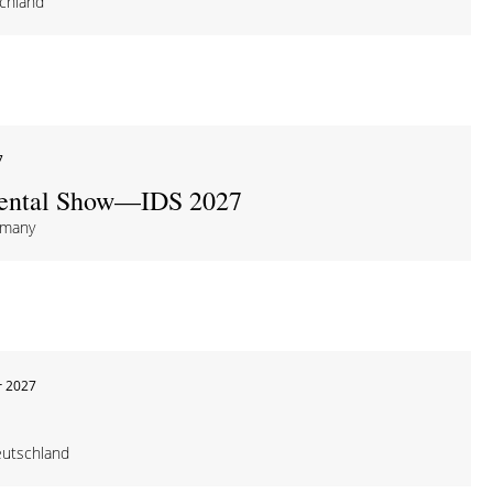
schland
7
 Dental Show—IDS 2027
rmany
r 2027
utschland