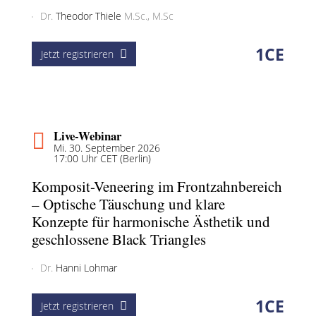
Dr.
Theodor Thiele
M.Sc., M.Sc
1
CE
Jetzt registrieren
Live-Webinar
Mi. 30. September 2026
17:00 Uhr CET (Berlin)
Komposit-Veneering im Frontzahnbereich
– Optische Täuschung und klare
Konzepte für harmonische Ästhetik und
geschlossene Black Triangles
Dr.
Hanni Lohmar
1
CE
Jetzt registrieren