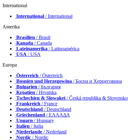
International
International
/ International
Amerika
Brasilien
/ Brasil
Kanada
/ Canada
Lateinamerika
/ Latinoamérica
USA
/ USA
Europa
Österreich
/ Österreich
Bosnien und Herzegowina
/ Босна и Херцеговина
Bulgarien
/ България
Kroatien
/ Hrvatska
Tschechien & Slowakei
/ Česká republika & Slovensko
Frankreich
/ France
Deutschland
/ Deutschland
Griechenland
/ ΕΛΛΑΔΑ
Ungarn
/ Hungary
Italien
/ Italia
Niederlande
/ Nederland
Nordic
/ Nordic