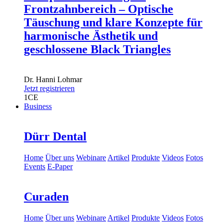
Frontzahnbereich – Optische
Täuschung und klare Konzepte für
harmonische Ästhetik und
geschlossene Black Triangles
Dr.
Hanni Lohmar
Jetzt registrieren
1
CE
Business
Dürr Dental
Home
Über uns
Webinare
Artikel
Produkte
Videos
Fotos
Events
E-Paper
Curaden
Home
Über uns
Webinare
Artikel
Produkte
Videos
Fotos