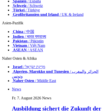
Spanien
/ España
Schweiz
/ Schweiz
Türkei
/ Türkiye
Großbritannien und Irland
/ UK & Ireland
Asien-Pazifik
China
/ 中国
Indien
/ भारत गणराज्य
Pakistan
/ Pākistān
Vietnam
/ Việt Nam
ASEAN
/ ASEAN
Naher Osten & Afrika
Israel
/ מְדִינַת יִשְׂרָאֵל
Algerien, Marokko und Tunesien
/ الجزائر والمغرب
وتونس
Naher Osten
/ Middle East
News
Fr. 7. August 2026
News
Ausbildung sichert die Zukunft der