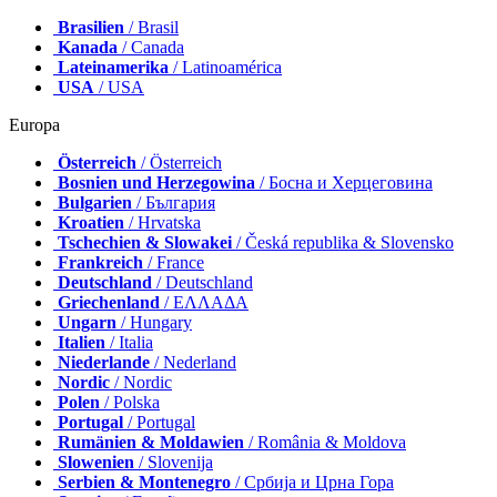
Brasilien
/ Brasil
Kanada
/ Canada
Lateinamerika
/ Latinoamérica
USA
/ USA
Europa
Österreich
/ Österreich
Bosnien und Herzegowina
/ Босна и Херцеговина
Bulgarien
/ България
Kroatien
/ Hrvatska
Tschechien & Slowakei
/ Česká republika & Slovensko
Frankreich
/ France
Deutschland
/ Deutschland
Griechenland
/ ΕΛΛΑΔΑ
Ungarn
/ Hungary
Italien
/ Italia
Niederlande
/ Nederland
Nordic
/ Nordic
Polen
/ Polska
Portugal
/ Portugal
Rumänien & Moldawien
/ România & Moldova
Slowenien
/ Slovenija
Serbien & Montenegro
/ Србија и Црна Гора