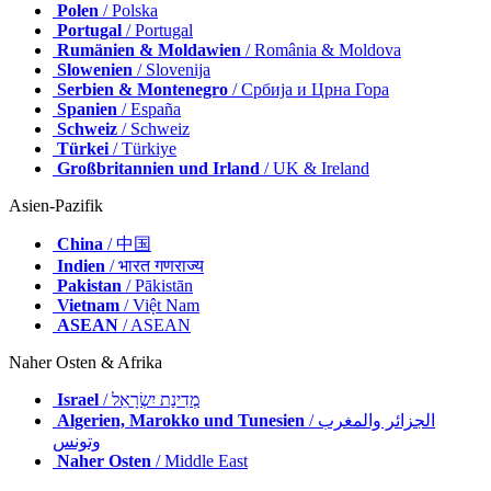
Polen
/ Polska
Portugal
/ Portugal
Rumänien & Moldawien
/ România & Moldova
Slowenien
/ Slovenija
Serbien & Montenegro
/ Србија и Црна Гора
Spanien
/ España
Schweiz
/ Schweiz
Türkei
/ Türkiye
Großbritannien und Irland
/ UK & Ireland
Asien-Pazifik
China
/ 中国
Indien
/ भारत गणराज्य
Pakistan
/ Pākistān
Vietnam
/ Việt Nam
ASEAN
/ ASEAN
Naher Osten & Afrika
Israel
/ מְדִינַת יִשְׂרָאֵל
Algerien, Marokko und Tunesien
/ الجزائر والمغرب
وتونس
Naher Osten
/ Middle East