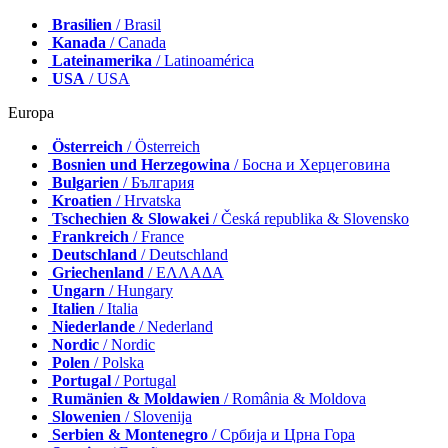
Brasilien
/ Brasil
Kanada
/ Canada
Lateinamerika
/ Latinoamérica
USA
/ USA
Europa
Österreich
/ Österreich
Bosnien und Herzegowina
/ Босна и Херцеговина
Bulgarien
/ България
Kroatien
/ Hrvatska
Tschechien & Slowakei
/ Česká republika & Slovensko
Frankreich
/ France
Deutschland
/ Deutschland
Griechenland
/ ΕΛΛΑΔΑ
Ungarn
/ Hungary
Italien
/ Italia
Niederlande
/ Nederland
Nordic
/ Nordic
Polen
/ Polska
Portugal
/ Portugal
Rumänien & Moldawien
/ România & Moldova
Slowenien
/ Slovenija
Serbien & Montenegro
/ Србија и Црна Гора