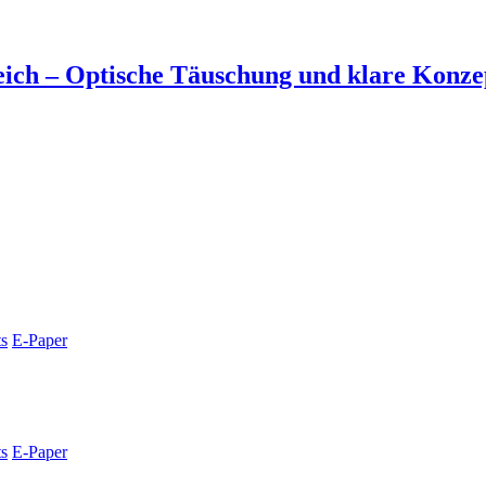
ich – Optische Täuschung und klare Konzep
s
E-Paper
s
E-Paper