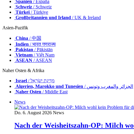
Spanien
/ España
Schweiz
/ Schweiz
Türkei
/ Türkiye
Großbritannien und Irland
/ UK & Ireland
Asien-Pazifik
China
/ 中国
Indien
/ भारत गणराज्य
Pakistan
/ Pākistān
Vietnam
/ Việt Nam
ASEAN
/ ASEAN
Naher Osten & Afrika
Israel
/ מְדִינַת יִשְׂרָאֵל
Algerien, Marokko und Tunesien
/ الجزائر والمغرب وتونس
Naher Osten
/ Middle East
News
Do. 6. August 2026
News
Nach der Weisheitszahn-OP: Milch wo