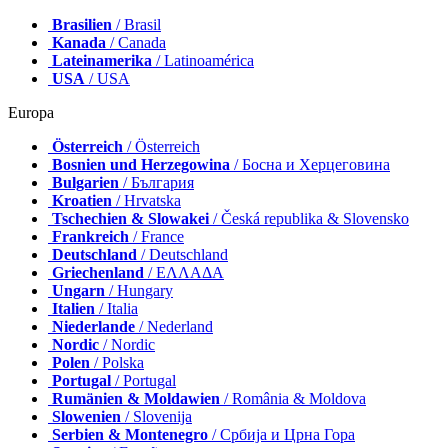
Brasilien
/ Brasil
Kanada
/ Canada
Lateinamerika
/ Latinoamérica
USA
/ USA
Europa
Österreich
/ Österreich
Bosnien und Herzegowina
/ Босна и Херцеговина
Bulgarien
/ България
Kroatien
/ Hrvatska
Tschechien & Slowakei
/ Česká republika & Slovensko
Frankreich
/ France
Deutschland
/ Deutschland
Griechenland
/ ΕΛΛΑΔΑ
Ungarn
/ Hungary
Italien
/ Italia
Niederlande
/ Nederland
Nordic
/ Nordic
Polen
/ Polska
Portugal
/ Portugal
Rumänien & Moldawien
/ România & Moldova
Slowenien
/ Slovenija
Serbien & Montenegro
/ Србија и Црна Гора