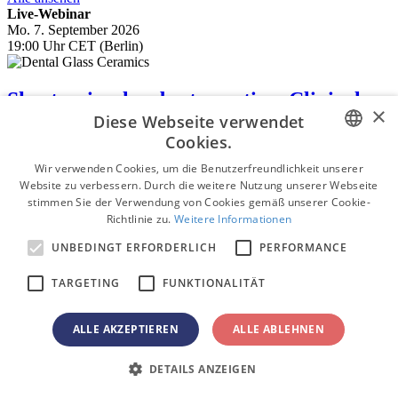
Live-Webinar
Mo. 7. September 2026
19:00 Uhr CET (Berlin)
Short – simple – best practice: Clinical
×
Diese Webseite verwendet
workflow with Amber Mill Direct &
Cookies.
CEREC
ENGLISH
Wir verwenden Cookies, um die Benutzerfreundlichkeit unserer
Website zu verbessern. Durch die weitere Nutzung unserer Webseite
FRENCH
stimmen Sie der Verwendung von Cookies gemäß unserer Cookie-
Dr.
Andrea Schaedler
,
Dr.
Claudia Scholz
Richtlinie zu.
Weitere Informationen
GERMAN
Jetzt registrieren
UNBEDINGT ERFORDERLICH
PERFORMANCE
1.5
CE
ROMANIAN
Live-Webinar
Di. 8. September 2026
TARGETING
FUNKTIONALITÄT
PORTUGUESE
20:00 Uhr CET (Berlin)
BULGARIAN
ALLE AKZEPTIEREN
ALLE ABLEHNEN
Beyond the drill: Modernes
CROATIAN
DETAILS ANZEIGEN
Kariesmanagement
SPANISH