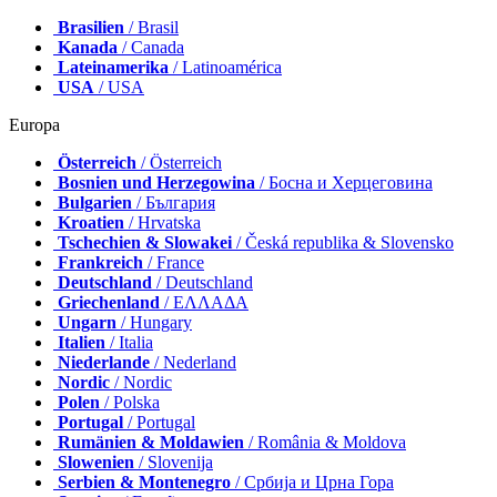
Brasilien
/ Brasil
Kanada
/ Canada
Lateinamerika
/ Latinoamérica
USA
/ USA
Europa
Österreich
/ Österreich
Bosnien und Herzegowina
/ Босна и Херцеговина
Bulgarien
/ България
Kroatien
/ Hrvatska
Tschechien & Slowakei
/ Česká republika & Slovensko
Frankreich
/ France
Deutschland
/ Deutschland
Griechenland
/ ΕΛΛΑΔΑ
Ungarn
/ Hungary
Italien
/ Italia
Niederlande
/ Nederland
Nordic
/ Nordic
Polen
/ Polska
Portugal
/ Portugal
Rumänien & Moldawien
/ România & Moldova
Slowenien
/ Slovenija
Serbien & Montenegro
/ Србија и Црна Гора