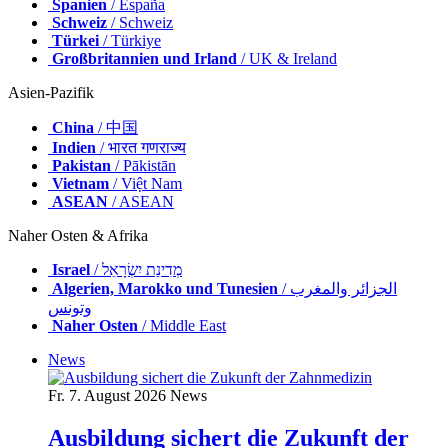
Spanien
/ España
Schweiz
/ Schweiz
Türkei
/ Türkiye
Großbritannien und Irland
/ UK & Ireland
Asien-Pazifik
China
/ 中国
Indien
/ भारत गणराज्य
Pakistan
/ Pākistān
Vietnam
/ Việt Nam
ASEAN
/ ASEAN
Naher Osten & Afrika
Israel
/ מְדִינַת יִשְׂרָאֵל
Algerien, Marokko und Tunesien
/ الجزائر والمغرب
وتونس
Naher Osten
/ Middle East
News
Fr. 7. August 2026
News
Ausbildung sichert die Zukunft der