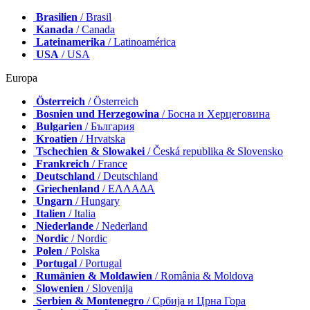
Brasilien
/ Brasil
Kanada
/ Canada
Lateinamerika
/ Latinoamérica
USA
/ USA
Europa
Österreich
/ Österreich
Bosnien und Herzegowina
/ Босна и Херцеговина
Bulgarien
/ България
Kroatien
/ Hrvatska
Tschechien & Slowakei
/ Česká republika & Slovensko
Frankreich
/ France
Deutschland
/ Deutschland
Griechenland
/ ΕΛΛΑΔΑ
Ungarn
/ Hungary
Italien
/ Italia
Niederlande
/ Nederland
Nordic
/ Nordic
Polen
/ Polska
Portugal
/ Portugal
Rumänien & Moldawien
/ România & Moldova
Slowenien
/ Slovenija
Serbien & Montenegro
/ Србија и Црна Гора