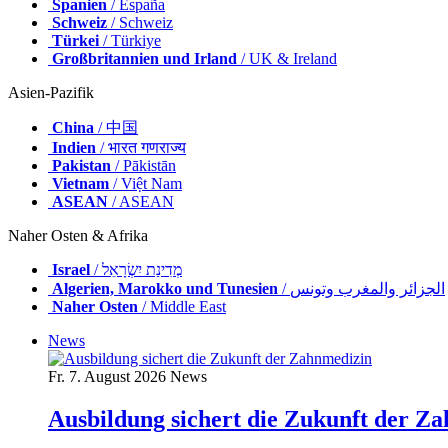
Spanien
/ España
Schweiz
/ Schweiz
Türkei
/ Türkiye
Großbritannien und Irland
/ UK & Ireland
Asien-Pazifik
China
/ 中国
Indien
/ भारत गणराज्य
Pakistan
/ Pākistān
Vietnam
/ Việt Nam
ASEAN
/ ASEAN
Naher Osten & Afrika
Israel
/ מְדִינַת יִשְׂרָאֵל
Algerien, Marokko und Tunesien
/ الجزائر والمغرب وتونس
Naher Osten
/ Middle East
News
Fr. 7. August 2026
News
Ausbildung sichert die Zukunft der Z