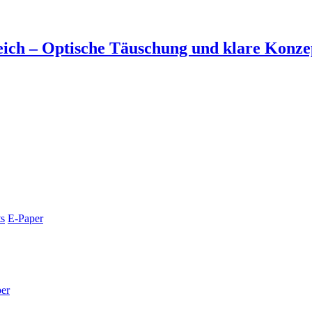
ich – Optische Täuschung und klare Konzep
s
E-Paper
er