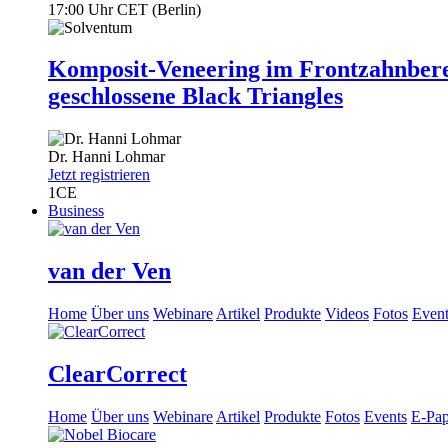
17:00 Uhr CET (Berlin)
Komposit-Veneering im Frontzahnbere
geschlossene Black Triangles
Dr.
Hanni Lohmar
Jetzt registrieren
1
CE
Business
van der Ven
Home
Über uns
Webinare
Artikel
Produkte
Videos
Fotos
Event
ClearCorrect
Home
Über uns
Webinare
Artikel
Produkte
Fotos
Events
E-Pap