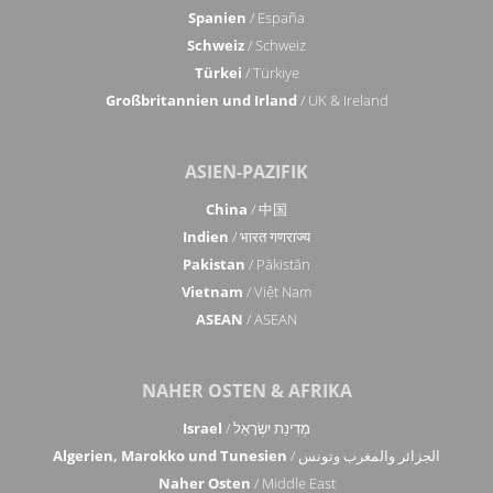
Spanien
/ España
Schweiz
/ Schweiz
Türkei
/ Türkiye
Großbritannien und Irland
/ UK & Ireland
ASIEN-PAZIFIK
China
/ 中国
Indien
/ भारत गणराज्य
Pakistan
/ Pākistān
Vietnam
/ Việt Nam
ASEAN
/ ASEAN
NAHER OSTEN & AFRIKA
Israel
/ מְדִינַת יִשְׂרָאֵל
Algerien, Marokko und Tunesien
/ الجزائر والمغرب وتونس
Naher Osten
/ Middle East