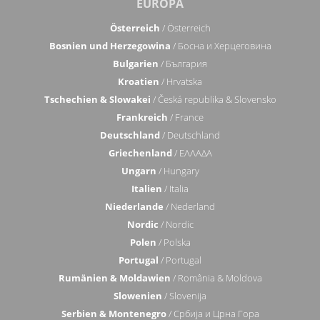
EUROPA
Österreich
/ Österreich
Bosnien und Herzegowina
/ Босна и Херцеговина
Bulgarien
/ България
Kroatien
/ Hrvatska
Tschechien & Slowakei
/ Česká republika & Slovensko
Frankreich
/ France
Deutschland
/ Deutschland
Griechenland
/ ΕΛΛΑΔΑ
Ungarn
/ Hungary
Italien
/ Italia
Niederlande
/ Nederland
Nordic
/ Nordic
Polen
/ Polska
Portugal
/ Portugal
Rumänien & Moldawien
/ România & Moldova
Slowenien
/ Slovenija
Serbien & Montenegro
/ Србија и Црна Гора