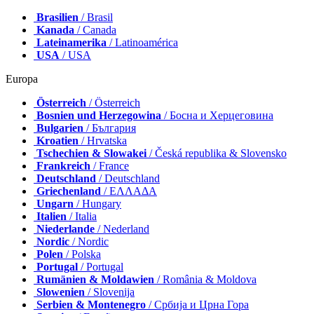
Brasilien
/ Brasil
Kanada
/ Canada
Lateinamerika
/ Latinoamérica
USA
/ USA
Europa
Österreich
/ Österreich
Bosnien und Herzegowina
/ Босна и Херцеговина
Bulgarien
/ България
Kroatien
/ Hrvatska
Tschechien & Slowakei
/ Česká republika & Slovensko
Frankreich
/ France
Deutschland
/ Deutschland
Griechenland
/ ΕΛΛΑΔΑ
Ungarn
/ Hungary
Italien
/ Italia
Niederlande
/ Nederland
Nordic
/ Nordic
Polen
/ Polska
Portugal
/ Portugal
Rumänien & Moldawien
/ România & Moldova
Slowenien
/ Slovenija
Serbien & Montenegro
/ Србија и Црна Гора