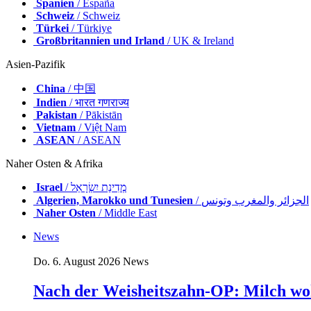
Spanien
/ España
Schweiz
/ Schweiz
Türkei
/ Türkiye
Großbritannien und Irland
/ UK & Ireland
Asien-Pazifik
China
/ 中国
Indien
/ भारत गणराज्य
Pakistan
/ Pākistān
Vietnam
/ Việt Nam
ASEAN
/ ASEAN
Naher Osten & Afrika
Israel
/ מְדִינַת יִשְׂרָאֵל
Algerien, Marokko und Tunesien
/ الجزائر والمغرب وتونس
Naher Osten
/ Middle East
News
Do. 6. August 2026
News
Nach der Weisheitszahn-OP: Milch wo