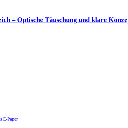
ich – Optische Täuschung und klare Konzep
s
E-Paper