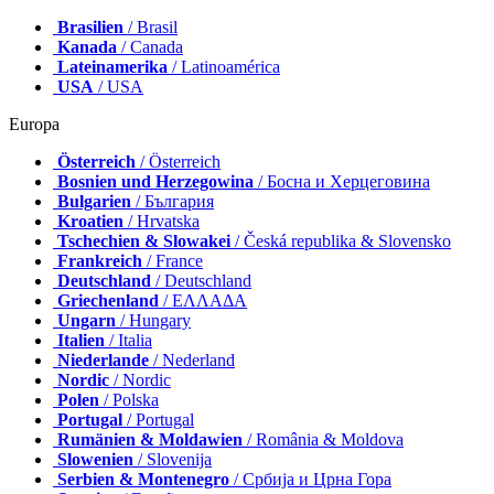
Brasilien
/ Brasil
Kanada
/ Canada
Lateinamerika
/ Latinoamérica
USA
/ USA
Europa
Österreich
/ Österreich
Bosnien und Herzegowina
/ Босна и Херцеговина
Bulgarien
/ България
Kroatien
/ Hrvatska
Tschechien & Slowakei
/ Česká republika & Slovensko
Frankreich
/ France
Deutschland
/ Deutschland
Griechenland
/ ΕΛΛΑΔΑ
Ungarn
/ Hungary
Italien
/ Italia
Niederlande
/ Nederland
Nordic
/ Nordic
Polen
/ Polska
Portugal
/ Portugal
Rumänien & Moldawien
/ România & Moldova
Slowenien
/ Slovenija
Serbien & Montenegro
/ Србија и Црна Гора