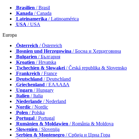
Brasilien
/ Brasil
Kanada
/ Canada
Lateinamerika
/ Latinoamérica
USA
/ USA
Europa
Österreich
/ Österreich
Bosnien und Herzegowina
/ Босна и Херцеговина
Bulgarien
/ България
Kroatien
/ Hrvatska
Tschechien & Slowakei
/ Česká republika & Slovensko
Frankreich
/ France
Deutschland
/ Deutschland
Griechenland
/ ΕΛΛΑΔΑ
Ungarn
/ Hungary
Italien
/ Italia
Niederlande
/ Nederland
Nordic
/ Nordic
Polen
/ Polska
Portugal
/ Portugal
Rumänien & Moldawien
/ România & Moldova
Slowenien
/ Slovenija
Serbien & Montenegro
/ Србија и Црна Гора