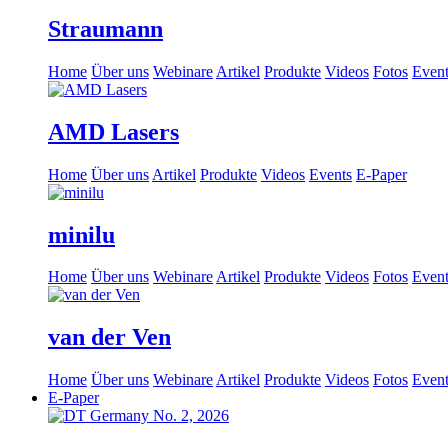
Straumann
Home
Über uns
Webinare
Artikel
Produkte
Videos
Fotos
Event
AMD Lasers
Home
Über uns
Artikel
Produkte
Videos
Events
E-Paper
minilu
Home
Über uns
Webinare
Artikel
Produkte
Videos
Fotos
Event
van der Ven
Home
Über uns
Webinare
Artikel
Produkte
Videos
Fotos
Event
E-Paper