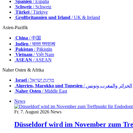
Spanien
/ España
Schweiz
/ Schweiz
Türkei
/ Türkiye
Großbritannien und Irland
/ UK & Ireland
Asien-Pazifik
China
/ 中国
Indien
/ भारत गणराज्य
Pakistan
/ Pākistān
Vietnam
/ Việt Nam
ASEAN
/ ASEAN
Naher Osten & Afrika
Israel
/ מְדִינַת יִשְׂרָאֵל
Algerien, Marokko und Tunesien
/ الجزائر والمغرب وتونس
Naher Osten
/ Middle East
News
Fr. 7. August 2026
News
Düsseldorf wird im November zum Tre