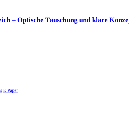
ich – Optische Täuschung und klare Konzep
s
E-Paper